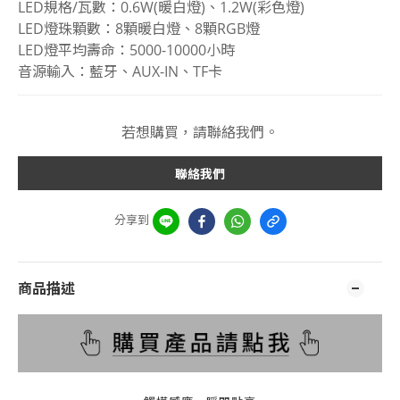
LED規格/瓦數：0.6W(暖白燈)、1.2W(彩色燈)
LED燈珠顆數：8顆暖白燈、8顆RGB燈
LED燈平均壽命：5000-10000小時
音源輸入：藍牙、AUX-IN、TF卡
若想購買，請聯絡我們。
聯絡我們
分享到
商品描述