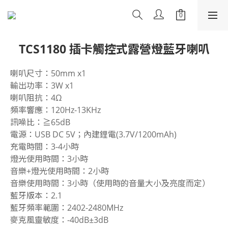
TCS1180 插卡觸控式露營燈藍牙喇叭
喇叭尺寸：50mm x1
輸出功率：3W x1
喇叭阻抗：4Ω
頻率響應：120Hz-13KHz
訊噪比：≧65dB
電源：USB DC 5V；內建鋰電(3.7V/1200mAh)
充電時間：3-4小時
燈光使用時間：3小時
音樂+燈光使用時間：2小時
音樂使用時間：3小時（使用時的音量大小及亮度而定）
藍牙版本：2.1
藍牙頻率範圍：2402-2480MHz
麥克風靈敏度：-40dB±3dB