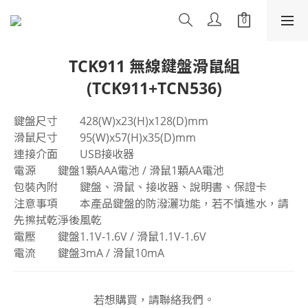
TCK911 無線鍵盤滑鼠組
(TCK911+TCN536)
​鍵盤尺寸	428(W)x23(H)x128(D)mm 
滑鼠尺寸	95(W)x57(H)x35(D)mm
連接介面	USB接收器
電源	鍵盤1顆AAA電池 / 滑鼠1顆AA電池
包裝內附	鍵盤、滑鼠、接收器、說明書、保證卡
注意事項	本產品鍵盤的防潑灑功能，若不慎進水，請
先擦拭乾淨後風乾
電壓	鍵盤1.1V-1.6V / 滑鼠1.1V-1.6V
電流	鍵盤3mA / 滑鼠10mA
若想購買，請聯絡我們。