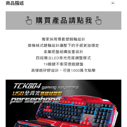
商品描述
獨家採用導套塑鋼軸設計
類機械式鍵軸設計讓壓下的手感更加穩定
金屬底盤結構加重設計
四段獨立LED背光亮度調整模式
19顆鍵不衝突遊戲鍵盤
高彈跳矽膠設計，可達1000萬次點擊