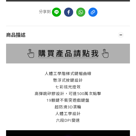
分享到
商品描述
人體工學階梯式鍵帽曲線
懸浮式按鍵設計
七彩炫光燈效
高彈跳矽膠設計，可達500萬次點擊
19顆鍵不衝突遊戲鍵盤
超防滑3D滾輪
人體工學設計
六段DPI變速